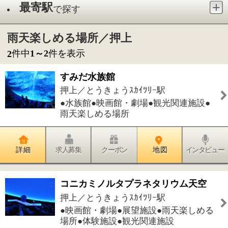
●水族館●映画館・劇場●観光関連施設●
雨天楽しめる場所
詳 細
求人募集
クーポン
地 図
インタビュー
コニカミノルタプラネタリウム天空
押上／とうきょうｽｶｲﾂﾘｰ駅
●映画館・劇場●展望施設●雨天楽しめる
場所●体験施設●観光関連施設
詳 細
求人募集
クーポン
地 図
インタビュー
件中
1～2
件を表示
2
1
このページの先頭へ
江戸川区時間
江東区時間
葛飾区時間