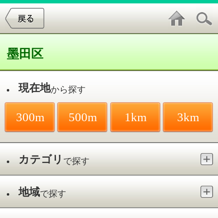
墨田区
現在地
から探す
300m
500m
1km
3km
カテゴリ
で探す
地域
で探す
最寄駅
で探す
雨天楽しめる場所／押上
件中
1～2
件を表示
2
すみだ水族館
押上／とうきょうｽｶｲﾂﾘｰ駅