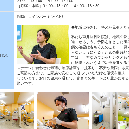
9：00～13：00 14：00～17：00
［月曜・水曜］9：00～13：00 14：00～18：30
近隣にコインパーキングあり
◆地域に根ざし、将来を見据えた
私たち重井歯科医院は、地域の皆
過ごせるよう、予防を軸とした歯
病の治療はもちろんのこと、「悪
らないように守る」ための継続的
TION
ては、丁寧なカウンセリングとわ
に納得されたうえで治療を進める
ステージに合わせた最適な治療計画をご提案し、不安や疑問にも真
ご高齢の方まで、ご家族で安心して通っていただける環境を整え、
しています。お口の健康を通じて、皆さまの毎日をより豊かにする
願いです。