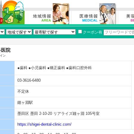
クーポン有
科医院
イン
●歯科
●小児歯科
●矯正歯科
●歯科口腔外科
03-3616-6480
不定休
鐘ヶ淵駅
墨田区 墨田 2-10-20 リアライズ鐘ヶ淵 105号室
https://shigei-dental-clinic.com/