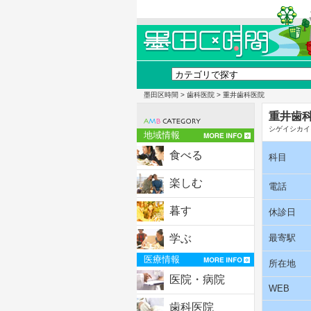
墨田区時間
>
歯科医院
> 重井歯科医院
重井歯
シゲイシカイ
地域情報
食べる
科目
楽しむ
電話
暮す
休診日
学ぶ
最寄駅
医療情報
所在地
医院・病院
WEB
歯科医院