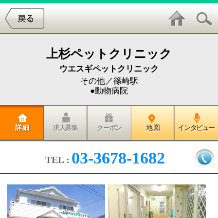
上杉ペットクリニック
ウエスギペットクリニック
その他／篠崎駅
●動物病院
詳 細
求人募集
クーポン
地 図
インタビュー
03-3678-1682
TEL :
獣医は特別な存在でも、偉い存在
でも有りません。獣医師の仕事は
「幸せなご家族にわんちゃん、ね