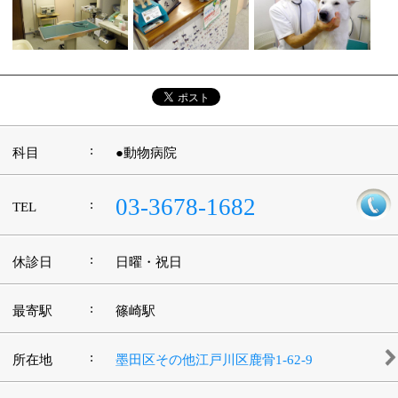
:
所在地
墨田区その他江戸川区鹿骨1-62-9
:
WEB
http://www.uesugi-pet.com/
9：00～12：00 13：30～18：30（予約診療
:
診療時間
18：30～19：30）
:
駐車場
4台有
このページの先頭へ
江戸川区時間
江東区時間
葛飾区時間
|
表示：
PC
モバイル
©
2013 art blue Inc.