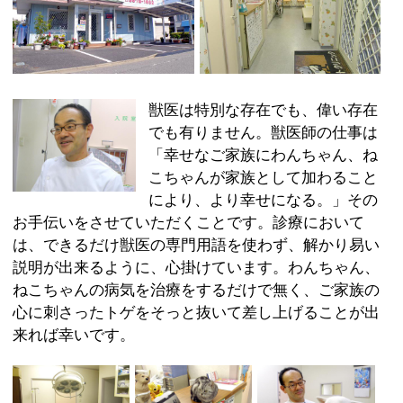
こちゃんが家族として加わること
により、より幸せになる。」その
お手伝いをさせていただくことです。診療において
は、できるだけ獣医の専門用語を使わず、解かり易い
説明が出来るように、心掛けています。わんちゃん、
ねこちゃんの病気を治療をするだけで無く、ご家族の
心に刺さったトゲをそっと抜いて差し上げることが出
来れば幸いです。
:
科目
●動物病院
03-3678-1682
:
TEL
:
休診日
日曜・祝日
:
最寄駅
篠崎駅