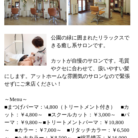
カットが自慢のサロンです。毛質
やクセに合わせて、扱いやすい髪
にします。アットホームな雰囲気のサロンなので緊張
せずにご来店ください！
～Menu～
■まつげパーマ：\4,800（トリートメント付き） ■カ
ット：￥4,800～ ■スクールカット：￥3,000～ ■パ
ーマ：￥9,800～■トリートメントパーマ：￥10,800
～ ■カラー：￥7,000～ ■リタッチカラー：￥6,500
～ ■ヘナカラー：￥8,500～ ■縮毛矯正：￥16,000
～ ■Rinkajeトリートメント：￥3,000 ■Headspa炭酸
シャンプー：￥3,000
【ドライヘッドスパ】
■15分お試しコース：¥3,000円
■30分目元ケアトリートメント付き：¥5,000円 （他メ
ニューとご一緒にして頂くと20%OFFになります)
☆全て税込料金になります！
◆姉妹店 『jasmine 54』◆
高砂の雑貨・ネイル・まつげエクステサロン『jasmine
54』はこちら