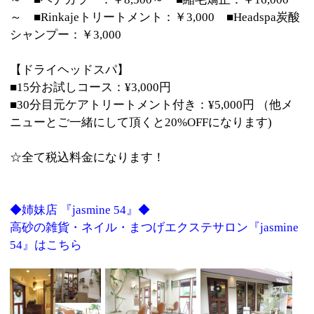
:
ジャンル
●美容室●まつげ
03-5668-8765
:
TEL
:
定休日
火曜日
:
最寄駅
京成高砂駅
墨田区その他葛飾区 高砂 4-6-1 エメラルドグ
:
所在地
リーンハイツ101号室
:
WEB
:
営業時間
10：00～17：00