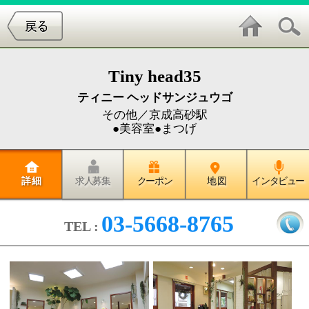
Tiny head35
ティニー ヘッドサンジュウゴ
その他／京成高砂駅
●美容室●まつげ
詳 細
求人募集
クーポン
地 図
インタビュー
03-5668-8765
TEL :
公園の緑に囲まれたリラックスで
きる癒し系サロンです。