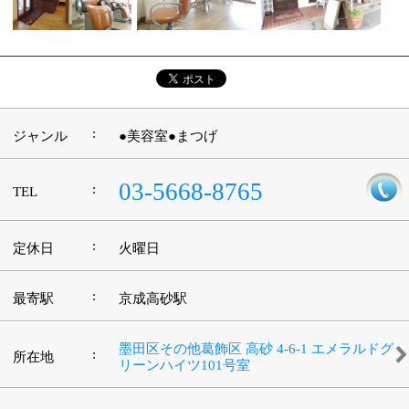
:
駐車場
無
このページの先頭へ
江戸川区時間
江東区時間
葛飾区時間
|
表示：
PC
モバイル
©
2013 art blue Inc.