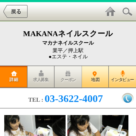
MAKANAネイルスクール
マカナネイルスクール
業平／押上駅
●エステ・ネイル
詳 細
求人募集
クーポン
地 図
インタビュー
03-3622-4007
TEL :
『MAKANA/MAHINA』ではマンツ
ーマン形式のスクールを開催して
います。生徒さんは20代～40代の