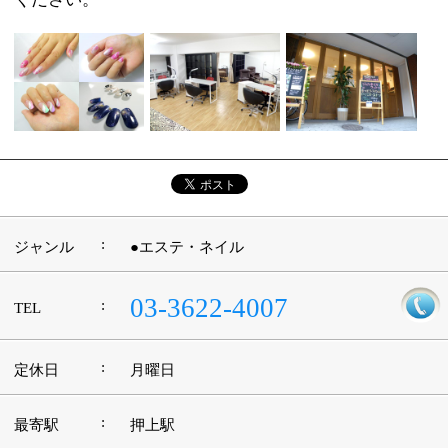
:
定休日
月曜日
:
最寄駅
押上駅
:
所在地
墨田区業平4-10-6 和泉ビル
:
WEB
:
営業時間
11：00～20：00
:
駐車場
無
このページの先頭へ
江戸川区時間
江東区時間
葛飾区時間
|
表示：
PC
モバイル
©
2013 art blue Inc.